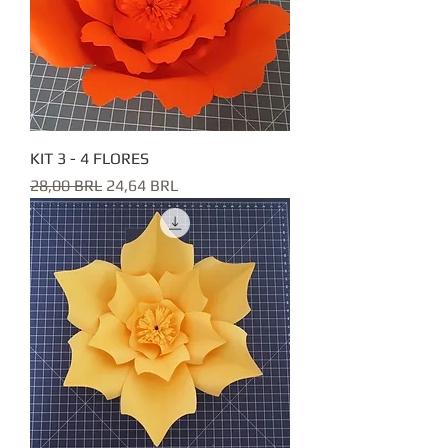
KIT 3 - 4 FLORES
Precio
Precio de oferta
28,00 BRL
24,64 BRL