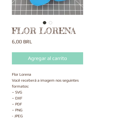
FLOR LORENA
Precio
6,00 BRL
Agregar al carrito
Flor Lorena
Você receberá a imagem nos seguintes
formatos:
– SVG
– DXF
– PDF
– PNG
- JPEG
Após o pagamento ser aprovado, o
arquivo estará disponível para fazer o