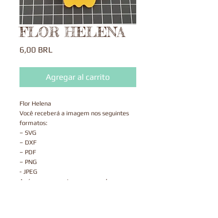
FLOR HELENA
Precio
6,00 BRL
Agregar al carrito
Flor Helena
Você receberá a imagem nos seguintes
formatos:
– SVG
– DXF
– PDF
– PNG
- JPEG
Após o pagamento ser aprovado, o
arquivo estará disponível para fazer o
download na página de agradecimento do
checkout, junto com um link enviado por