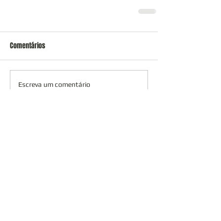
Comentários
Escreva um comentário
abril de 2022
(1)
1 post
março de 2022
(2)
2 posts
fevereiro de 2022
(1)
1 post
janeiro de 2022
(5)
5 posts
dezembro de 2021
(3)
3 posts
novembro de 2021
(1)
1 post
outubro de 2021
(1)
1 post
agosto de 2021
(1)
1 post