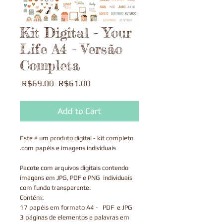
Kit Digital - Your
Life A4 - Versão
Completa
Regular
Sale
 R$69.00 
R$61.00
Price
Price
Add to Cart
Este é um produto digital - kit completo
com papéis e imagens individuais.
Pacote com arquivos digitais contendo
imagens em JPG, PDF e PNG individuais
com fundo transparente:
Contém:
17 papéis em formato A4 - PDF e JPG
3 páginas de elementos e palavras em