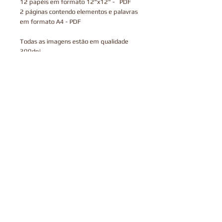
12 papéis em formato 12"x12" - PDF
2 páginas contendo elementos e palavras
em formato A4 - PDF
Todas as imagens estão em qualidade
300dpi .
Após finalizado o processo da compra, o
arquivo estará disponível para fazer o
download na página de agradecimento do
checkout, junto com um link enviado por
email que tem a validade de 30 dias.
Este produto é digital, portanto, não
enviamos via correios.
Termos de Uso
TERMOS DE USO
Você
PODE
usar os arquivos para criar
um produto físico para uso pessoal.
Você
NÃO PODE
doar, vender, trocar,
modificar a fim de comercializar em
formato digital ou utilizar para criar um