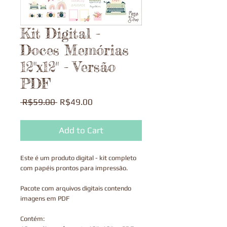
Kit Digital -
Doces Memórias
12"x12" - Versão
PDF
Regular
Sale
 R$59.00 
R$49.00
Price
Price
Add to Cart
Este é um produto digital - kit completo
com papéis prontos para impressão.
Pacote com arquivos digitais contendo
imagens em PDF
Contém: