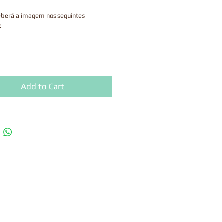
eberá a imagem nos seguintes
:
lizado o processo da compra, o arquivo
Add to Cart
sponível para fazer o download na
e agradecimento do checkout, junto
ink enviado por email que tem a
de 30 dias.
uto é digital, portanto, não enviamos
os.