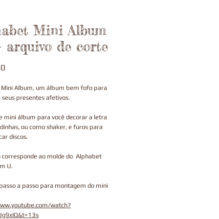
habet Mini Album
- arquivo de corte
Price
00
 Mini Album, um álbum bem fofo para
r seus presentes afetivos.
 mini álbum para você decorar a letra
inhas, ou como shaker, e furos para
car discos.
o corresponde ao molde do Alphabet
um U.
 passo a passo para montagem do mini
www.youtube.com/watch?
Ug9xIQ&t=13s