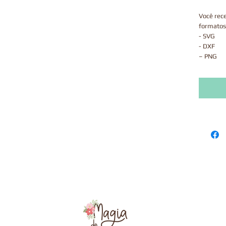
Você rec
formatos
- SVG
- DXF
– PNG
- JPEG
Após fina
estará di
página d
com um l
validade 
Este prod
via correi