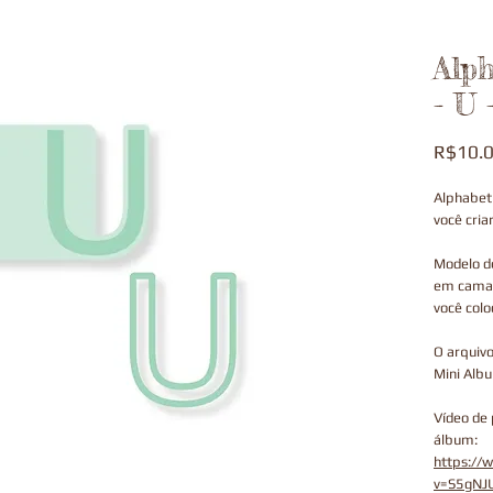
Alp
- U 
R$10.
Alphabet
você cria
Modelo de
em camad
você colo
O arquiv
Mini Alb
Vídeo de
álbum:
https://
v=S5gNJ