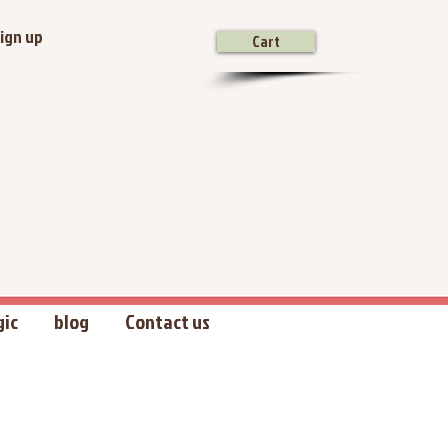
ign up
Cart
gic
blog
Contact us