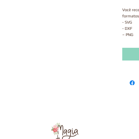
Você rec
formatos
- SVG
- DXF
– PNG
- JPEG
Após fina
estará di
página d
com um l
validade 
Este prod
via correi