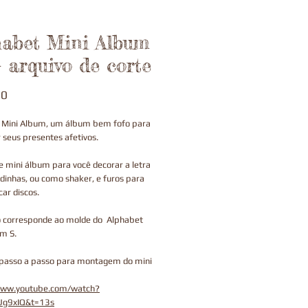
habet Mini Album
- arquivo de corte
Price
00
 Mini Album, um álbum bem fofo para
r seus presentes afetivos.
 mini álbum para você decorar a letra
inhas, ou como shaker, e furos para
car discos.
o corresponde ao molde do Alphabet
m S.
 passo a passo para montagem do mini
www.youtube.com/watch?
Ug9xIQ&t=13s