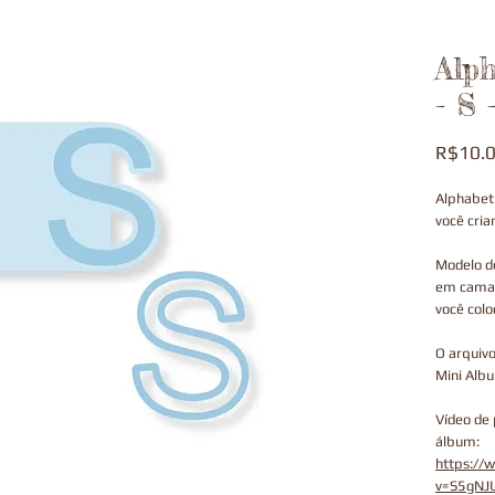
Alp
- S 
R$10.
Alphabet
você cria
Modelo de
em camad
você colo
O arquiv
Mini Albu
Vídeo de
álbum:
https://
v=S5gNJ