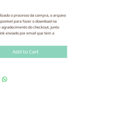
lizado o processo da compra, o arquivo
sponível para fazer o download na
e agradecimento do checkout, junto
ink enviado por email que tem a
de 30 dias.
uto é digital, portanto, não enviamos
Add to Cart
os.