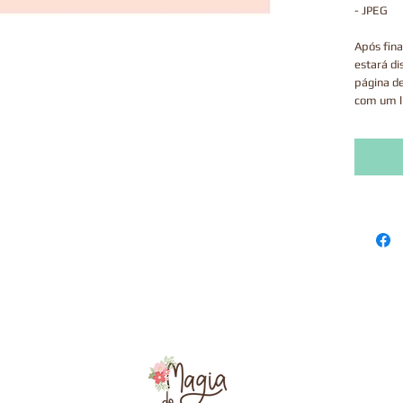
- JPEG
Após fina
estará di
página d
com um l
validade 
Este prod
via correi