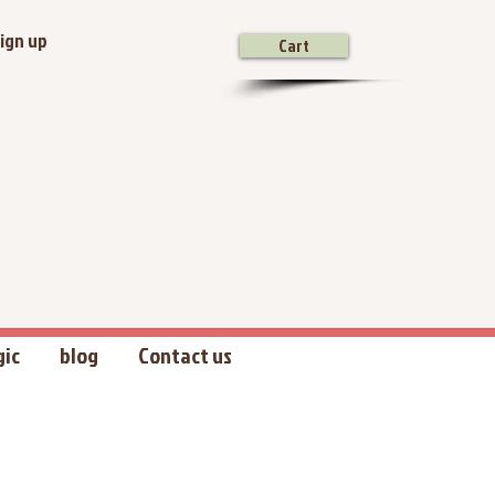
ign up
Cart
gic
blog
Contact us