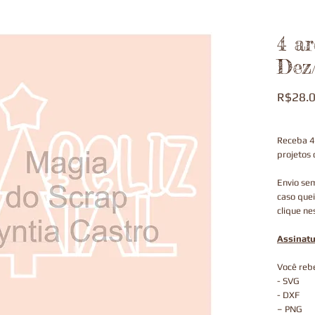
4 ar
Dez
R$28.
Receba 4 
projetos 
Envio sem
caso quei
clique nes
Assinatu
Você rebe
- SVG
- DXF
– PNG