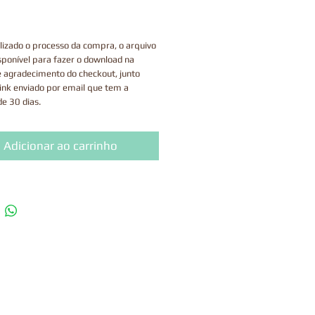
lizado o processo da compra, o arquivo
sponível para fazer o download na
e agradecimento do checkout, junto
ink enviado por email que tem a
de 30 dias.
uto é digital, portanto, não enviamos
os.
Adicionar ao carrinho