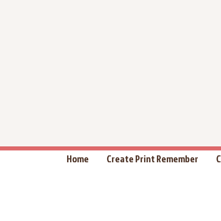
Home
Create Print Remember
C