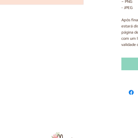
– PNG
- JPEG
Após fina
estará di
página d
com um l
validade 
Este prod
via correi