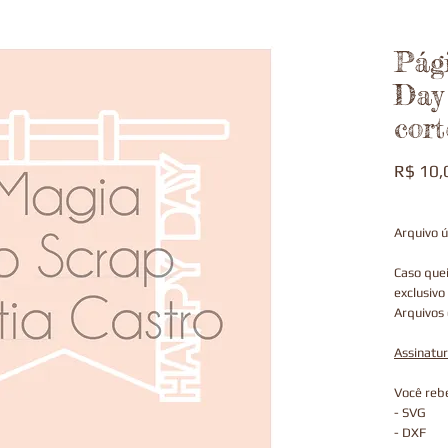
Pág
Day 
cort
R$ 10,
Arquivo ú
Caso que
exclusivo
Arquivos 
Assinatu
Você rebe
- SVG
- DXF