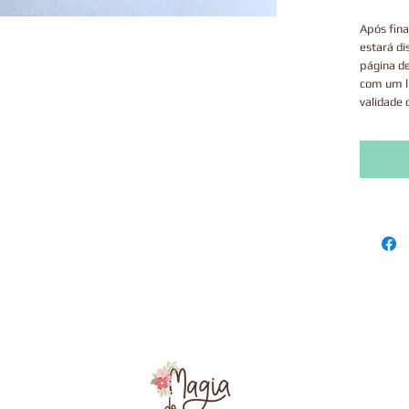
Após fina
estará di
página d
com um l
validade 
Este prod
via correi