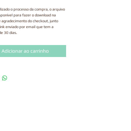
lizado o processo da compra, o arquivo
sponível para fazer o download na
e agradecimento do checkout, junto
ink enviado por email que tem a
de 30 dias.
uto é digital, portanto, não enviamos
os.
Adicionar ao carrinho