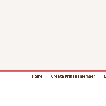
Home
Create Print Remember
C