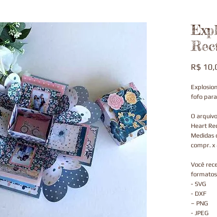
Exp
Rec
R$ 10,
Explosio
fofo para
O arquiv
Heart Rec
Medidas 
compr. x 
Você rec
formatos
- SVG
- DXF
– PNG
- JPEG