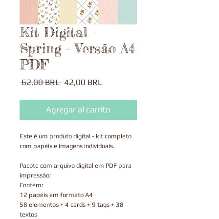
Kit Digital -
Spring - Versão A4
PDF
Precio
Precio
 62,00 BRL 
42,00 BRL
de
oferta
Agregar al carrito
Este é um produto digital - kit completo
com papéis e imagens individuais.
Pacote com arquivo digital em PDF para
impressão:
Contém:
12 papéis em formato A4
58 elementos + 4 cards + 9 tags + 38
textos