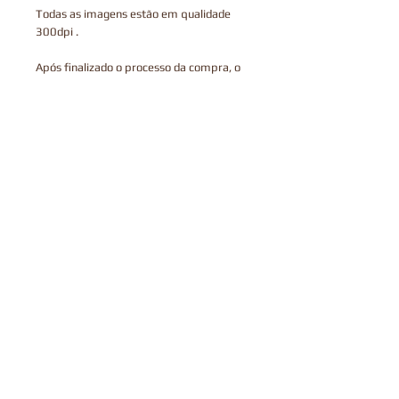
Todas as imagens estão em qualidade
300dpi .
Após finalizado o processo da compra, o
arquivo estará disponível para fazer o
download na página de agradecimento do
checkout, junto com um link enviado por
email que tem a validade de 30 dias.
Este produto é digital, portanto, não
enviamos via correios.
Termos de Uso
TERMOS DE USO
Você
PODE
usar os arquivos para criar
um produto físico para uso pessoal.
Você
NÃO PODE
doar, vender, trocar,
modificar a fim de comercializar em
formato digital ou utilizar para criar um
produto físico para a venda ou obtenção
de lucro a partir das imagens.