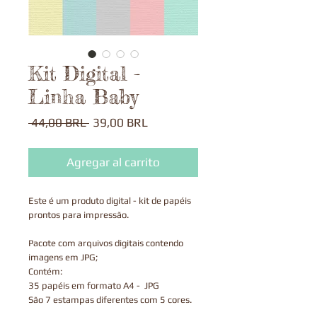
Kit Digital -
Linha Baby
Precio
Precio
 44,00 BRL 
39,00 BRL
de
oferta
Agregar al carrito
Este é um produto digital - kit de papéis
prontos para impressão.
Pacote com arquivos digitais contendo
imagens em JPG;
Contém:
35 papéis em formato A4 - JPG
São 7 estampas diferentes com 5 cores.